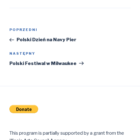
Nawigacja
POPRZEDNI
Poprzedni
wpisu
wpis
Polski Dzień na Navy Pier
NASTĘPNY
Następny
wpis
Polski Festiwal w Milwaukee
This program is partially supported by a grant from the